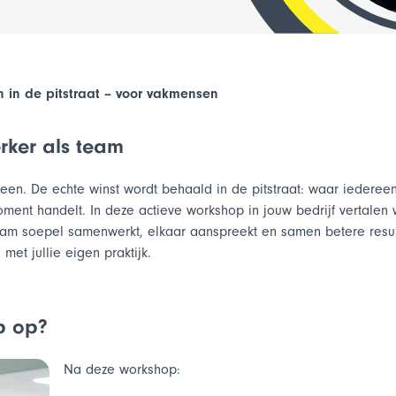
Arbocoach
oZ
Pro
Branchevertrouwenspersoon
Pro
Va
in de pitstraat – voor vakmensen
Qui
Vergoedingen
erker als team
Wi
Sub
m
EVC
leen. De echte winst wordt behaald in de pitstraat: waar iederee
Va
oment handelt. In deze actieve workshop in jouw bedrijf vertalen 
iek
Scholing van Werkenden
 team soepel samenwerkt, elkaar aanspreekt en samen betere resu
met jullie eigen praktijk.
Vergoedingen
Wi
w
n van
Scholing van Werkenden
p op?
mensen
EVC
Na deze workshop:
tact