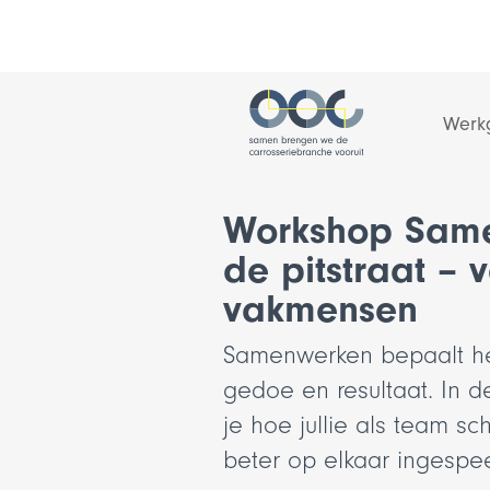
Zoeken
Werk
Workshop Same
Thema’s
Thema’s
de pitstraat – 
vakmensen
Waarom investeren in talentontwikkeli
Ontwikkel je vakmanschap
Samenwerken bepaalt het
Hoe kun je talent vinden, opleiden en
Werk veilig en blijf fit
vasthouden?
gedoe en resultaat. In 
Werk met plezier
je hoe jullie als team sc
Veilig en gezond werken
beter op elkaar ingespee
Houd balans tussen werk en privé
Leidinggeven en personeelsbeleid