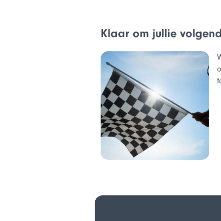
Klaar om jullie volgend
W
f