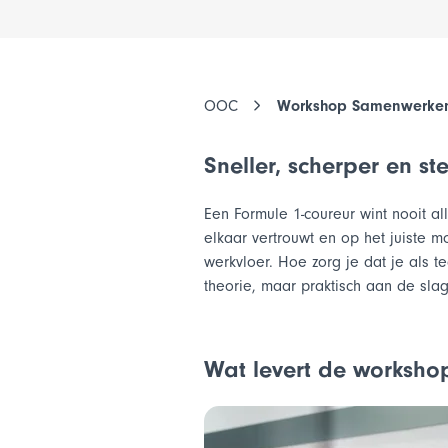
OOC
Workshop Samenwerken 
Workshops
Sneller, scherper en st
Online workshop voor praktijkopleiders
Een Formule 1-coureur wint nooit al
elkaar vertrouwt en op het juiste m
Femme Tech: voor vrouwen in de techn
werkvloer. Hoe zorg je dat je als
theorie, maar praktisch aan de slag 
Workshops
Workshop Fit voor de toekomst – voor
vakmensen
Online workshop voor leidinggevende
Wat levert de worksho
praktijkopleiders
Workshop Loopbaankompas voor vak
Workshop Boost je bedrijfsresultaten
Workshop Regie en respect in klantcon