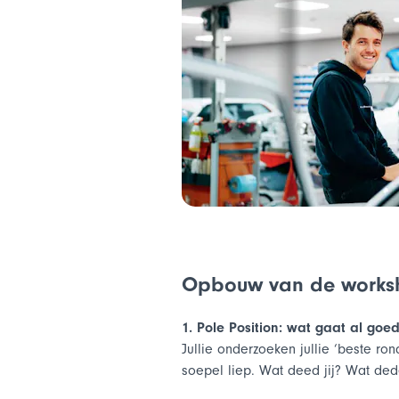
Workshop Leidinggeven
Workshop Opvolger in zicht
Workshop Fit voor de toekomst
Workshop Samenwerken in de pitstraa
voor vakmensen
Workshop Loopbaankompas
Workshop De kunst van een goed ges
Workshop Regie en respect in klantcon
Workshop Samenwerken in de pitstraa
voor leidinggevenden
Opbouw van de works
Workshop Opvolger in zicht
1. Pole Position: wat gaat al goe
Jullie onderzoeken jullie ‘beste r
soepel liep. Wat deed jij? Wat de