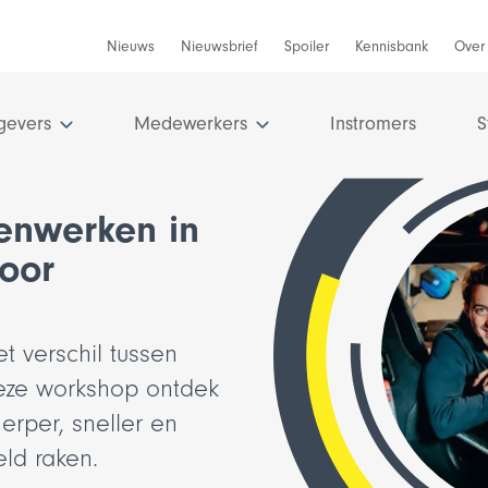
Nieuws
Nieuwsbrief
Spoiler
Kennisbank
Over
gevers
Medewerkers
Instromers
S
nwerken in
Adviseurs
Adviseurs
T
T
voor
ng?
Regioadviseur
Coach
Ar
Ar
 verschil tussen
Adviseur Werkgeverschap
Branchevertrouwenspersoon
Che
Hul
deze workshop ontdek
Coach
Hul
On
herper, sneller en
ld raken.
Adviseur Onderwijs en Arbeidsmarkt
On
oZ