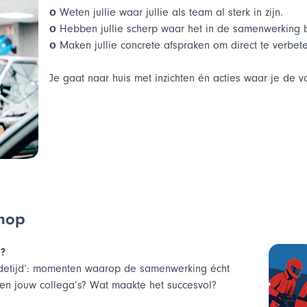
Opleiden zij-instromers
ο
Weten jullie waar jullie als team al sterk in zijn.
ο
Hebben jullie scherp waar het in de samenwerking b
ο
Maken jullie concrete afspraken om direct te verbet
t –
Je gaat naar huis met inzichten én acties waar je de 
prek
tact
t –
hop
d?
ondetijd’: momenten waarop de samenwerking écht
den jouw collega’s? Wat maakte het succesvol?