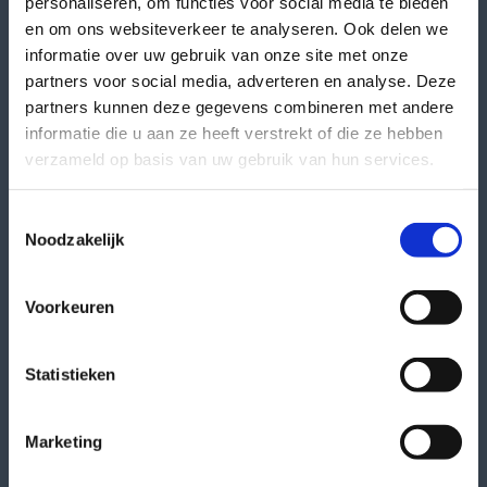
personaliseren, om functies voor social media te bieden
en om ons websiteverkeer te analyseren. Ook delen we
informatie over uw gebruik van onze site met onze
partners voor social media, adverteren en analyse. Deze
partners kunnen deze gegevens combineren met andere
informatie die u aan ze heeft verstrekt of die ze hebben
verzameld op basis van uw gebruik van hun services.
13 juli 2026
Nieuwe Techniekroute helpt mensen op weg
Toestemmingsselectie
naar een baan in de techniek
Noodzakelijk
De vraag naar goed opgeleide vakmensen blijft
groot. Tegelijkertijd weten veel mensen die in de
Voorkeuren
techniek willen werken niet altijd waar ze moeten
beginnen. Daarom is op 1 juli de Techniekroute
gestart: een gezamenlijk initiatief van zes
Statistieken
technische sectoren, vakbonden en...
Lees meer
Marketing