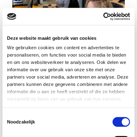
Deze website maakt gebruik van cookies
We gebruiken cookies om content en advertenties te
Regie en respect in klantcontact
personaliseren, om functies voor social media te bieden
en om ons websiteverkeer te analyseren. Ook delen we
Buig negatieve situaties om naar positieve
informatie over uw gebruik van onze site met onze
klantervaringen. Wil jij ontdekken hoe je rustig,
partners voor social media, adverteren en analyse. Deze
duidelijk en professioneel kunt reageren, zelfs in
partners kunnen deze gegevens combineren met andere
lastige situaties met jouw klanten? In deze workshop
informatie die u aan ze heeft verstrekt of die ze hebben
leer je het!
verzameld op basis van uw gebruik van hun services.
Pak met respect de regie in klantgesprekken
Toestemmingsselectie
Noodzakelijk