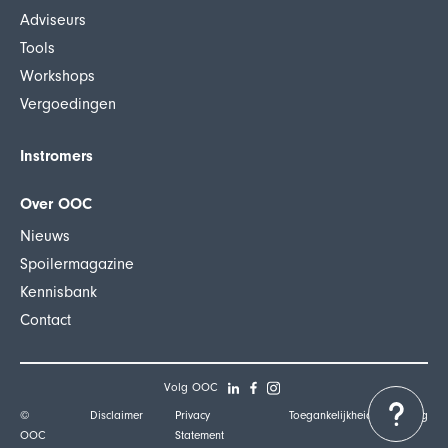
Adviseurs
Tools
Workshops
Vergoedingen
Instromers
Over OOC
Nieuws
Spoilermagazine
Kennisbank
Contact
085 – 018 17 10
Volg OOC
©
Disclaimer
Privacy
Toegankelijkheidsverklaring
info@oocinfo.nl
OOC
Statement