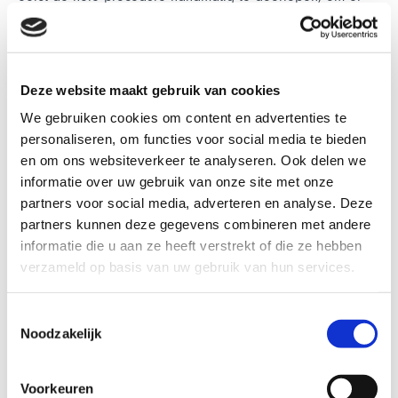
vervolgens achter te komen wat de status van je aanvraag
of declaratie is. Alles gaat nu veel sneller en efficiënter.”
Deze website maakt gebruik van cookies
Aanvragen in 2023 of 2024
We gebruiken cookies om content en advertenties te
personaliseren, om functies voor social media te bieden
“Eén ding is nog belangrijk om te vermelden. Als je voor
en om ons websiteverkeer te analyseren. Ook delen we
einde van dit jaar een vergoeding wilt aanvragen, maar
informatie over uw gebruik van onze site met onze
het opleidings- of EVC-traject start in 2024, dan kun je die
partners voor social media, adverteren en analyse. Deze
vergoeding pas na 1 januari aanvragen via Mijn OOC.
partners kunnen deze gegevens combineren met andere
Start het opleidings- of EVC-traject nog dit jaar, dan geldt
informatie die u aan ze heeft verstrekt of die ze hebben
de oude handmatige procedure. En moet je nog een
verzameld op basis van uw gebruik van hun services.
aanvraag- en declaratieformulier indienen.”
“We hebben het aanvraagproces via Mijn OOC zo
Toestemmingsselectie
Noodzakelijk
gebruikersvriendelijk als mogelijk ingericht”, besluit Van
der Laak. “Mocht je toch ergens vastlopen, dan kun je
telefonisch contact opnemen met een van de medewerkers
Voorkeuren
van de afdeling Support. Vanaf 2 januari beantwoorden zij