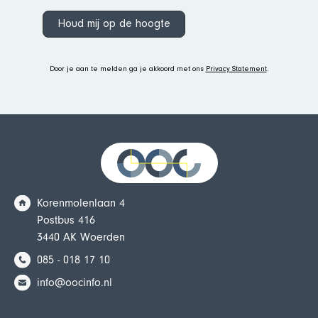
Houd mij op de hoogte
Door je aan te melden ga je akkoord met ons
Privacy Statement
.
Korenmolenlaan 4
Postbus 416
3440 AK Woerden
085 - 018 17 10
info@oocinfo.nl