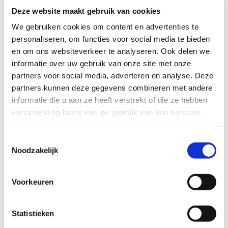
berekeningen in plaats van steeds de rekenmachine erbij
Deze website maakt gebruik van cookies
te pakken. “Het bespaart tijd en maakt mijn werk zoveel
makkelijker. Ik had het jaren eerder moeten doen!”
We gebruiken cookies om content en advertenties te
personaliseren, om functies voor social media te bieden
en om ons websiteverkeer te analyseren. Ook delen we
Durf jij ook de stap te zetten?
informatie over uw gebruik van onze site met onze
partners voor social media, adverteren en analyse. Deze
Het verhaal van Anita laat zien hoe waardevol het is om je
partners kunnen deze gegevens combineren met andere
te blijven ontwikkelen. Zelfs na een lange carrière is er
informatie die u aan ze heeft verstrekt of die ze hebben
altijd ruimte om te groeien. Anita is inmiddels zelfs
verzameld op basis van uw gebruik van hun services.
enthousiast over verdere scholing. “Misschien doe ik nog
wel een vervolgcursus Excel of iets op het gebied van
Toestemmingsselectie
personeelszaken. Het is fijn om te blijven ontwikkelen.”
Noodzakelijk
Heb jij ook het gevoel dat je nog kunt bijleren? Twijfel niet,
gewoon doen! Zoals Anita zegt: “Je hebt er elke dag
Voorkeuren
profijt van. Het geeft je zelfvertrouwen en het helpt je om
mee te groeien met de jongere generaties. Het geeft een
enorme boost als het lukt!”
Statistieken