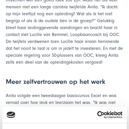
mensen met een lange carrière twijfelde Anita. “Ik dacht:
op mijn leeftijd nog een opleiding? Wat als ik het niet
begrijp of als ik de oudste ben in de groep?” Gelukkig
bleef haar leidinggevende aandringen en bracht haar in
contact met Lucille van Bemmel, Loopbaancoach bij OOC.
De twijfels verdwenen toen Lucille haar eraan herinnerde
dat het nooit te laat is om in jezelf te investeren. En met de
speciale regeling voor 50-plussers van OOC, kreeg Anita
zelfs een deel van de opleidingskosten vergoed!
Meer zelfvertrouwen op het werk
Anita volgde een tweedaagse basiscursus Excel en was
verrast over hoe leuk en leerzaam het was. “Ik was niet
eens de oudste, zoals ik had verwacht. De groep was heel
divers en de docent maakte het echt interessant.” Ze werkt
nu sneller en efficiënter, omdat ze Excel gebruikt voor