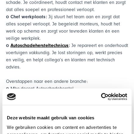
schade. Je coördineert, houdt contact met klanten en zorgt
dat alles soepel en professioneel verloopt.
ο Chef werkplaats:
Jij stuurt het team aan en zorgt dat
alles soepel verloopt. Je begeleidt monteurs, houdt het
werk op schema en zorgt voor tevreden klanten én een
veilige werkplek.
ο
Autoschadehersteltechnicus
:
Je repareert en onderhoudt
voertuigen vakkundig. Je lost storingen op, werkt precies
en veilig, en helpt collega’s en klanten met technisch
advies.
Overstappen naar een andere branche:
ο
Mbo-docent Autoschadeherstel
ο
Carrosseriebouwer
: Bouw voertuigen op maat. Met
techniek en teamwork maak, herstel en richt je bussen en
vrachtwagens in voor veilig en duurzaam vervoer.
ο
Camper- en caravanhersteller
: Maak campers en
Deze website maakt gebruik van cookies
caravans weer reiswaardig. Onderzoek de schade, puzzel
We gebruiken cookies om content en advertenties te
over een oplossing en stuur ze veilig op vakantie.