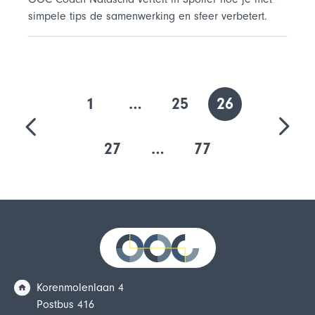
simpele tips de samenwerking en sfeer verbetert.
1
…
25
26
27
…
77
Korenmolenlaan 4
Postbus 416